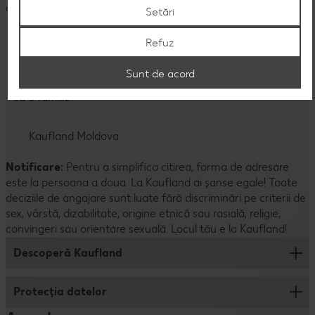
asigurarea unui viitor sustenabil pentru companie și echipă.
Setări
Începe cariera ta la Kaufland
Refuz
Dacă și tu ești la fel ca noi, o persoană implicată și
Sunt de acord
pasionată, te invităm să te alături unei echipe construite
ca o familie.
Kaufland Moldova
Notificare:
Pentru a simplifica citirea, forma de adresare
este la persoana a doua. La Kaufland ai şanse egale! Toate
deciziile de angajare sunt luate fără discriminări pe criterii de
sex, vârstă, dizabilitate, origine etnică sau rasială, religie,
convingeri sau orientare sexuală. Locul tău e la Kaufland!
Descoperă Kaufland
Protecția datelor
Cine suntem