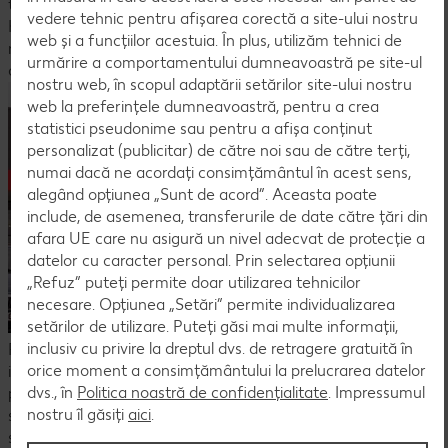
titlului de Angajator de Top, după primul an de activitate,
vedere tehnic pentru afișarea corectă a site-ului nostru
Kaufland dovedește faptul că fiecare angajat în parte
web și a funcțiilor acestuia. În plus, utilizăm tehnici de
reprezintă o prioritate și are susținerea necesară pentru
urmărire a comportamentului dumneavoastră pe site-ul
oportunitățile de dezvoltare, ca într-o mare familie.
nostru web, în scopul adaptării setărilor site-ului nostru
web la preferințele dumneavoastră, pentru a crea
statistici pseudonime sau pentru a afișa conținut
personalizat (publicitar) de către noi sau de către terți,
numai dacă ne acordați consimțământul în acest sens,
alegând opțiunea „Sunt de acord”. Aceasta poate
include, de asemenea, transferurile de date către țări din
afara UE care nu asigură un nivel adecvat de protecție a
datelor cu caracter personal. Prin selectarea opțiunii
„Refuz” puteți permite doar utilizarea tehnicilor
necesare. Opțiunea „Setări” permite individualizarea
setărilor de utilizare. Puteți găsi mai multe informații,
inclusiv cu privire la dreptul dvs. de retragere gratuită în
Programele și sistemele interne pe care Kaufland le-a
orice moment a consimțământului la prelucrarea datelor
implementat pentru a contribui la dezvoltarea angajaților săi,
dvs., în
Politica noastră de confidențialitate
. Impressumul
precum proiectele de instruire și dezvoltare derulate,
nostru îl găsiți
aici
.
sistemul de beneficii oferite și programele de responsabilitate
socială, confirmă dorința companiei de a contribui la